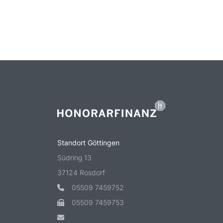
Standort Göttingen
Südring 13
37124 Rosdorf
05509 7459752
05509 7459753