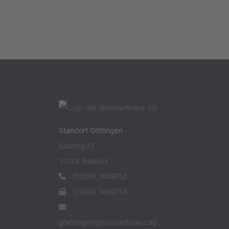
Standort Göttingen
Südring 13
37124 Rosdorf
05509 7459752
05509 7459753
goettingen@honorarfinanz.ag