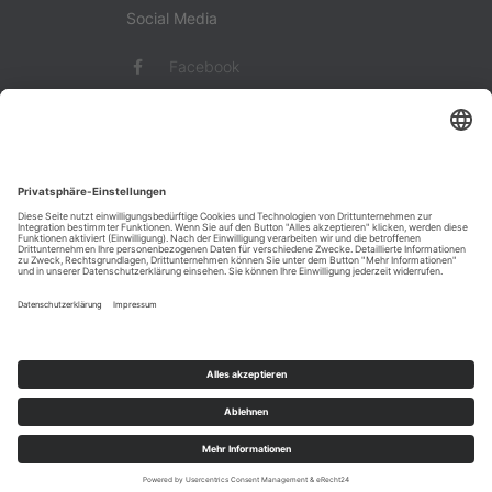
Social Media
Facebook
Xing
LinkedIn
KONTAKT
DATENSCHUTZ
SOCIAL-MEDIA-DATENSCHUTZ
IMPRESSUM
COOKIE-EINSTELLUNGEN
© 2026 HONORARFINANZ AG
SEHR GUT
224 Kundenbewertungen
Authentizität